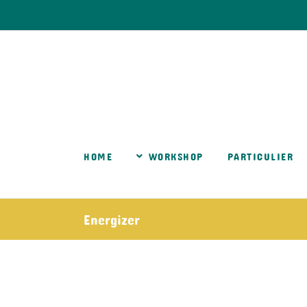
Ga
naar
inhoud
HOME
WORKSHOP
PARTICULIER
Energizer