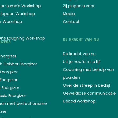
er-Lama's Workshop
Zij gingen u voor
tlappen Workshop
Media
r Workshop
Contact
One Laughing Workshop
DE KRACHT VAN NU
IZERS
De kracht van nu
Energizer
Uit je hoofd, in je lijf
h Gabber Energizer
Coaching met behulp van
Energizer
paarden
Energizer
Over de streep in bedrijf
Energizer
Geweldloze communicatie
ssie Energizer
IJsbad workshop
an met perfectionisme
izer