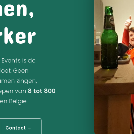
hen,
rker
Events is de
doet. Geen
amen zingen,
oepen van
8 tot 800
en Belgie.
Contact →