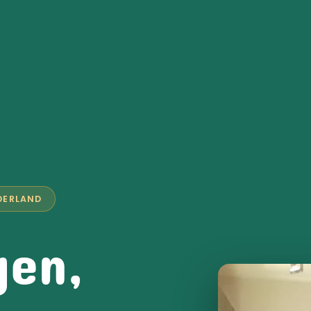
DERLAND
gen,