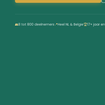
👥
8 tot 800 deelnemers
📍
Heel NL & Belgie
🏆
17+ jaar er