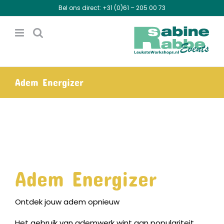
Ga
Bel ons direct:
+31 (0)61 – 205 00 73
naar
inhoud
Adem Energizer
Adem Energizer
Ontdek jouw adem opnieuw
Het gebruik van ademwerk wint aan populariteit.